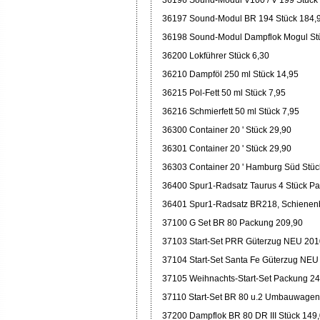
36196 Sound-Modul V100 / V 199 Stück
36197 Sound-Modul BR 194 Stück 184,
36198 Sound-Modul Dampflok Mogul St
36200 Lokführer Stück 6,30
36210 Dampföl 250 ml Stück 14,95
36215 Pol-Fett 50 ml Stück 7,95
36216 Schmierfett 50 ml Stück 7,95
36300 Container 20 ' Stück 29,90
36301 Container 20 ' Stück 29,90
36303 Container 20 ' Hamburg Süd Stüc
36400 Spur1-Radsatz Taurus 4 Stück P
36401 Spur1-Radsatz BR218, Schienenb
37100 G Set BR 80 Packung 209,90
37103 Start-Set PRR Güterzug NEU 201
37104 Start-Set Santa Fe Güterzug NE
37105 Weihnachts-Start-Set Packung 2
37110 Start-Set BR 80 u.2 Umbauwage
37200 Dampflok BR 80 DR III Stück 149