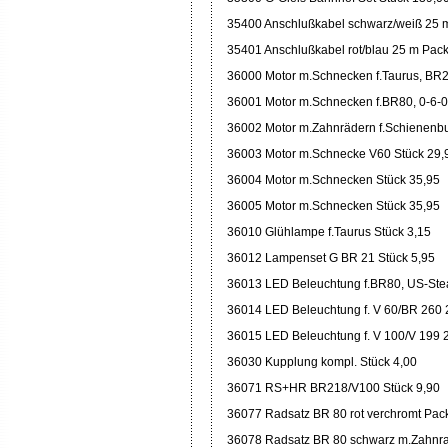
35400 Anschlußkabel schwarz/weiß 25 
35401 Anschlußkabel rot/blau 25 m Pac
36000 Motor m.Schnecken f.Taurus, BR2
36001 Motor m.Schnecken f.BR80, 0-6-0
36002 Motor m.Zahnrädern f.Schienenbu
36003 Motor m.Schnecke V60 Stück 29,
36004 Motor m.Schnecken Stück 35,95
36005 Motor m.Schnecken Stück 35,95
36010 Glühlampe f.Taurus Stück 3,15
36012 Lampenset G BR 21 Stück 5,95
36013 LED Beleuchtung f.BR80, US-St
36014 LED Beleuchtung f. V 60/BR 260 
36015 LED Beleuchtung f. V 100/V 199 2
36030 Kupplung kompl. Stück 4,00
36071 RS+HR BR218/V100 Stück 9,90
36077 Radsatz BR 80 rot verchromt Pac
36078 Radsatz BR 80 schwarz m.Zahnra