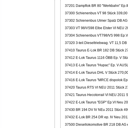
37201 Dampflok BR 80 "Werkbahn" Ep.II
37300 Schienenbus VT 98 Stück 339,00
37302 Schienenbus Ulmer Spatz DB AG
37303 VT 98/VS98 Elbe Elster VI NEU 2
37304 Schienenbus VT798/VS 998 Ep.V
37320 3-teil.Dieseltriebwag. VT 11,5 DB
37410 Taurus E-Lok BR 182 DB Stück 2
37412 E-Lok Taurus 1116 ÖBB Ep. V Stü
37413 E-Lok Taurus "Hupac" Ep. V AUS
37414 E-Lok Taurus DHL V Stück 270,0
37416 E-Lok Taurus "MRCE dispolok Ep
37420 Taurus RTS VI NEU 2011 Stück 2
37421 Taurus Hecotorrail VI NEU 2011 
37422 E-Lok Taurus "EGP" Ep.VI Neu 20
37430 BR 194 DV IV NEu 2011 Stück 49
37432 E-Lok BR 254 DR ep. IV Neu 201
37500 Diesellokomotive BR 218 DB AG 