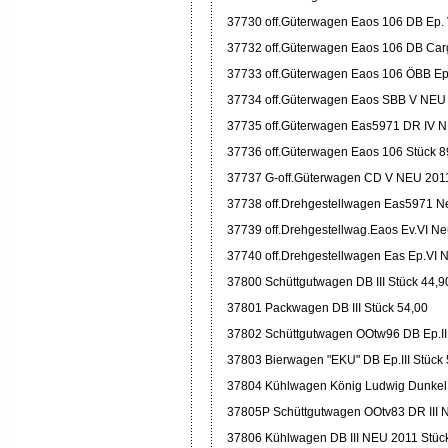
37730 off.Güterwagen Eaos 106 DB Ep. 
37732 off.Güterwagen Eaos 106 DB Car
37733 off.Güterwagen Eaos 106 ÖBB E
37734 off.Güterwagen Eaos SBB V NEU 
37735 off.Güterwagen Eas5971 DR IV N
37736 off.Güterwagen Eaos 106 Stück 8
37737 G-off.Güterwagen CD V NEU 2011
37738 off.Drehgestellwagen Eas5971 N
37739 off.Drehgestellwag.Eaos Ev.VI Ne
37740 off.Drehgestellwagen Eas Ep.VI 
37800 Schüttgutwagen DB III Stück 44,9
37801 Packwagen DB III Stück 54,00
37802 Schüttgutwagen OOtw96 DB Ep.III
37803 Bierwagen "EKU" DB Ep.III Stück 
37804 Kühlwagen König Ludwig Dunkel 
37805P Schüttgutwagen OOtv83 DR III 
37806 Kühlwagen DB III NEU 2011 Stüc