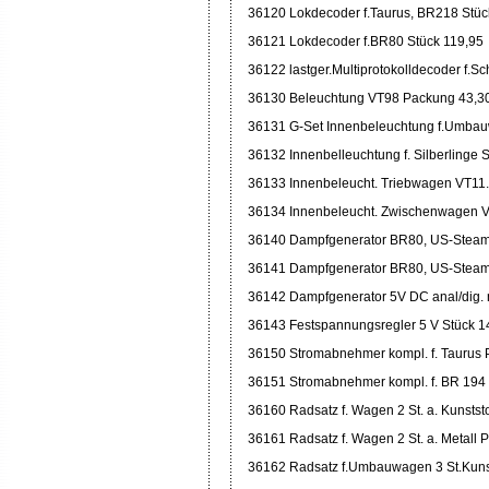
36120 Lokdecoder f.Taurus, BR218 Stüc
36121 Lokdecoder f.BR80 Stück 119,95
36122 lastger.Multiprotokolldecoder f.S
36130 Beleuchtung VT98 Packung 43,3
36131 G-Set Innenbeleuchtung f.Umbau
36132 Innenbelleuchtung f. Silberlinge 
36133 Innenbeleucht. Triebwagen VT11.
36134 Innenbeleucht. Zwischenwagen V
36140 Dampfgenerator BR80, US-Steam-
36141 Dampfgenerator BR80, US-Steam-
36142 Dampfgenerator 5V DC anal/dig. 
36143 Festspannungsregler 5 V Stück 1
36150 Stromabnehmer kompl. f. Taurus
36151 Stromabnehmer kompl. f. BR 194
36160 Radsatz f. Wagen 2 St. a. Kunstst
36161 Radsatz f. Wagen 2 St. a. Metall
36162 Radsatz f.Umbauwagen 3 St.Kuns