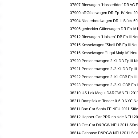
37807 Bierwagen "Hasseröder" DB AG E
37900 off.Güterwagen DR Ep. IV Neu 20
37904 Niederbordwagen DR III Stück 59
37906 gedeckter Güterwagen DR Ep.IV 
37912 Bierwagen "Holsten" DB Ep.III Ne
37915 Kesselwagen "Shell DB Ep.III Ne
37916 Kesselwagen "Liqui Moly IV" Neu
37920 Personenwagen 2.Kl. DB Ep.III N
37921 Personenwagen 2./3.Kl. DB Ep.III
37922 Personenwagen 2..Kl. ÖBB Ep.III
37923 Personenwagen 2./3.Kl. ÖBB Ep.I
38210 US-Lok Mogul D&RGW NEU 2011 
38211 Dampflok m.Tender 0-6-0 NYC Ne
38811 Box-Car Santa FE NEU 2011 Stüc
38812 Hopper-Car PRR rib side NEU 20
38813 Ore-Car D&RGW NEU 2011 Stück
38814 Caboose D&RGW NEU 2011 Stüc