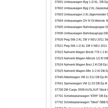
37601 Umbauwagen Byg 1./2.KL. DB Ep.
37602 Umbauwagen Byg 2.KL.Gepäckabt.
37603 Umbauwagen 2.Kl.Jägermeister D
37604 Umbauwagen DV IV Dt.Weinstr. N
37605 Umbauwagen Bahnbaugruppe DB
37606 Umbauwagen Bahnbaugrupp.DB A
37620 Pwg Silb 2.KL DB V NEU 2011 St
37621 Pwg Silb 1./2.KL DB V NEU 2011 
37622 Nahverk.Wagen Bnrzb 778.1 2.Kl.
37623 Nahverk.Wagen ABnrzb 1/2.Kl DB
37624 Nahverk.Wagen Bnrz 2.Kl DB Ep.
37625 Nahverk.Wagen ABn 1/ 2.Kl DB E
37640 Abteilwagen VM 11.512 DB Ep.III
37641 Speisewagen VM 11.53 DB Ep.III
37700 DB-Cargo 3508 AUSLAUF Stück 
37701 Schiebeplanwagen "ERR" DB Ep.
37702 Schiebeplanwagen "Steel" ÖBB Ep