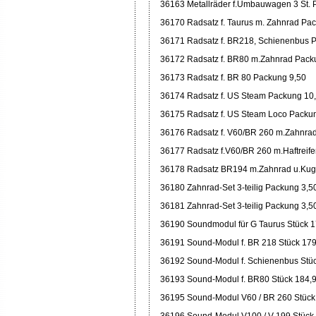
36163 Metallräder f.Umbauwagen 3 St. 
36170 Radsatz f. Taurus m. Zahnrad Pa
36171 Radsatz f. BR218, Schienenbus 
36172 Radsatz f. BR80 m.Zahnrad Pack
36173 Radsatz f. BR 80 Packung 9,50
36174 Radsatz f. US Steam Packung 10
36175 Radsatz f. US Steam Loco Packu
36176 Radsatz f. V60/BR 260 m.Zahnra
36177 Radsatz f.V60/BR 260 m.Haftreif
36178 Radsatz BR194 m.Zahnrad u.Kug
36180 Zahnrad-Set 3-teilig Packung 3,5
36181 Zahnrad-Set 3-teilig Packung 3,5
36190 Soundmodul für G Taurus Stück 
36191 Sound-Modul f. BR 218 Stück 17
36192 Sound-Modul f. Schienenbus Stü
36193 Sound-Modul f. BR80 Stück 184,
36195 Sound-Modul V60 / BR 260 Stück