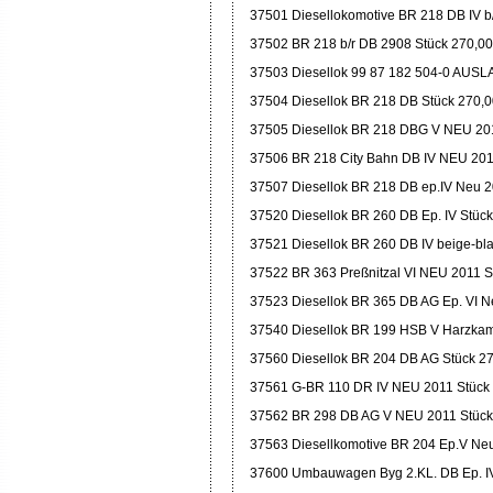
37501 Diesellokomotive BR 218 DB IV b/
37502 BR 218 b/r DB 2908 Stück 270,00
37503 Diesellok 99 87 182 504-0 AUSL
37504 Diesellok BR 218 DB Stück 270,
37505 Diesellok BR 218 DBG V NEU 20
37506 BR 218 City Bahn DB IV NEU 201
37507 Diesellok BR 218 DB ep.IV Neu 2
37520 Diesellok BR 260 DB Ep. IV Stüc
37521 Diesellok BR 260 DB IV beige-bl
37522 BR 363 Preßnitzal VI NEU 2011 S
37523 Diesellok BR 365 DB AG Ep. VI N
37540 Diesellok BR 199 HSB V Harzkam
37560 Diesellok BR 204 DB AG Stück 2
37561 G-BR 110 DR IV NEU 2011 Stück
37562 BR 298 DB AG V NEU 2011 Stück
37563 Diesellkomotive BR 204 Ep.V Ne
37600 Umbauwagen Byg 2.KL. DB Ep. IV