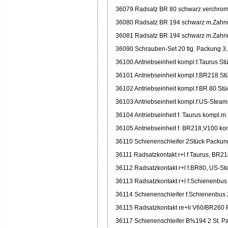
36079 Radsatz BR 80 schwarz verchrom
36080 Radsatz BR 194 schwarz m.Zahnr
36081 Radsatz BR 194 schwarz m.Zahnra
36090 Schrauben-Set 20 tlg. Packung 3
36100 Antriebseinheit kompl.f.Taurus St
36101 Antriebseinheit kompl.f.BR218 St
36102 Antriebseinheit kompl.f.BR 80 Stü
36103 Antriebseinheit kompl.f.US-Steam
36104 Antriebseinheit f. Taurus kompl.m
36105 Antriebseinheit f. BR218,V100 ko
36110 Schienenschleifer 2Stück Packun
36111 Radsatzkontakt r+l f.Taurus, BR21
36112 Radsatzkontakt r+l f.BR80, US-St
36113 Radsatzkontakt r+l f.Schienenbus
36114 Schienenschleifer f.Schienenbus 
36115 Radsatzkontakt re+li V60/BR260 
36117 Schienenschleifer B%194 2 St. P