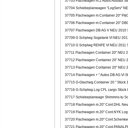
37703 Flachwagen m.2 Autos Auslauf St
37704 Schiebeplanwagen "LogServ" NE
37705 Flachwagen m.Container 20" P&
37706 Flachwagen m.Container 20" DBG
37707 Flachwagen DB AG V NEU 2010 S
37709 G Schplwg Sogetank VI NEU 2011
37710 G Schplwg RENFE VI NEU 2011 S
37711 Flachwagen Container 20" NEU 2
37712 Flachwagen Container 20" NEU 2
37713 Flachwagen Container 20" NEU 2
37714 Flachwagen + " Autos DB AG VI S
37715 G-Glachwg.Container 20 " Stück 
37716 G-Schplwg.Log CFL cargo Stück 
37717 Schiebeplanwagn Shimmns-tu Sc
37718 Flachwagen m.20" Cont.DHL Neu
37719 Flachwagen m.20" Cont.NYK Log.
37720 Flachwagen m.20" Cont.Schenker
37721 Flachwagen m.20" Cont.PANALPI